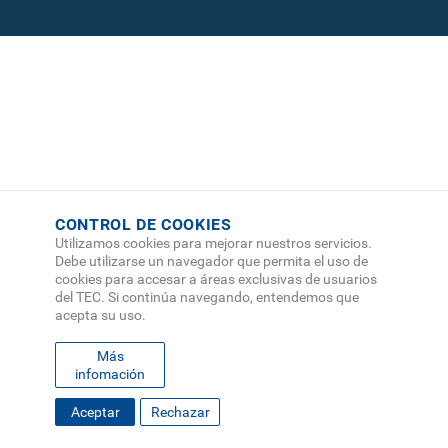
CONTROL DE COOKIES
Utilizamos cookies para mejorar nuestros servicios.
Debe utilizarse un navegador que permita el uso de
cookies para accesar a áreas exclusivas de usuarios
del TEC. Si continúa navegando, entendemos que
acepta su uso.
Más
infomación
FOOTER
Aceptar
Rechazar
MAPA DEL SITIO
DIRECTORIO
SEDES
EMPLEO
MENU
CONTÁCTENOS