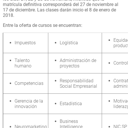
matrícula definitiva corresponderá del 27 de noviembre al
17 de diciembre. Las clases darán inicio el 8 de enero de
2018.
Entre la oferta de cursos se encuentran:
Equida
Impuestos
Logística
produc
Talento
Administración de
Control
humano
proyectos
Responsabilidad
Contra
Competencias
Social Empresarial
admini
Gerencia de la
Motiva
Estadística
innovación
lidera
Business
Neuromarketing
Intelligence
NIC S