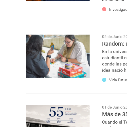
Investiga
05 de Junio 2
Random: u
En la univer
estudiantil 
donde las pe
idea nació h
Vida Estud
01 de Junio 2
Más de 35
Cuando el T