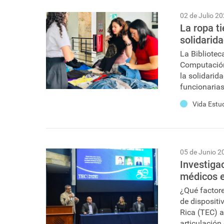
02 de Julio 2
La ropa t
solidarid
La Bibliotec
Computación,
la solidarid
funcionarias.
Vida Estud
05 de Junio 2
Investigac
médicos e
¿Qué factore
de dispositi
Rica (TEC) 
articulación 