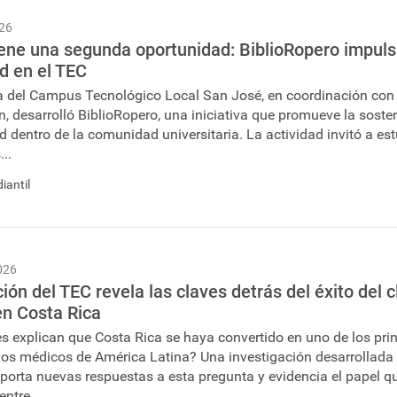
026
iene una segunda oportunidad: BiblioRopero impulsa 
ad en el TEC
a del Campus Tecnológico Local San José, en coordinación con l
 desarrolló BiblioRopero, una iniciativa que promueve la sosteni
ad dentro de la comunidad universitaria. La actividad invitó a e
..
iantil
026
ión del TEC revela las claves detrás del éxito del c
n Costa Rica
s explican que Costa Rica se haya convertido en uno de los pri
vos médicos de América Latina? Una investigación desarrollada 
aporta nuevas respuestas a esta pregunta y evidencia el papel 
entre...