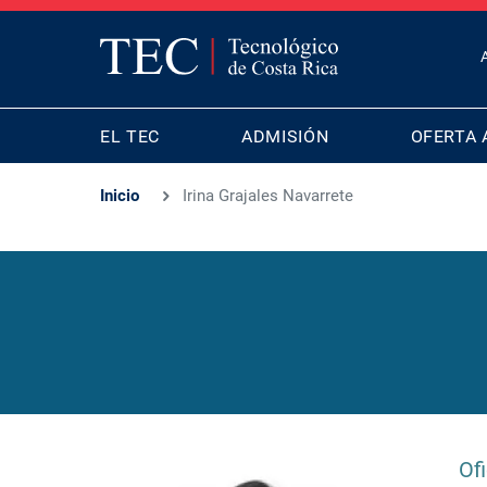
T
B
MAIN
M
EL TEC
ADMISIÓN
OFERTA 
NAVIGATION
Inicio
Irina Grajales Navarrete
Of