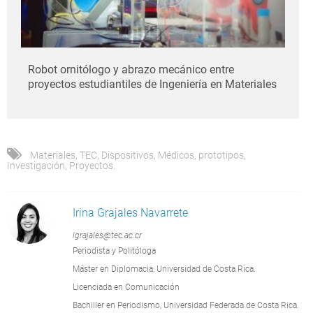
Robot ornitólogo y abrazo mecánico entre
proyectos estudiantiles de Ingeniería en Materiales
Materiales
,
TEC
,
Dispositivos
,
Médicos
,
prototipos
,
Investigación
,
Proyectos.
Irina Grajales Navarrete
igrajales@tec.ac.cr
Periodista y Politóloga
Máster en Diplomacia, Universidad de Costa Rica.
Licenciada en Comunicación
Bachiller en Periodismo, Universidad Federada de Costa Rica.