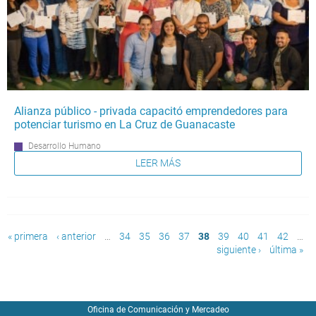
Alianza público - privada capacitó emprendedores para
potenciar turismo en La Cruz de Guanacaste
Desarrollo Humano
LEER MÁS
Páginas
« primera
‹ anterior
…
34
35
36
37
38
39
40
41
42
…
siguiente ›
última »
Oficina de Comunicación y Mercadeo