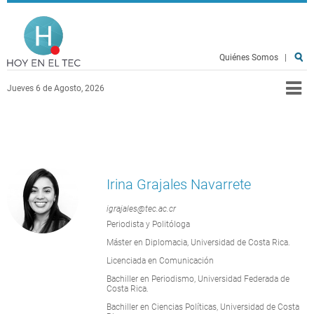
Pasar al contenido principal
Hoy en el TEC
Quiénes Somos
|
Jueves 6 de Agosto, 2026
Irina Grajales Navarrete
igrajales@tec.ac.cr
Periodista y Politóloga
Máster en Diplomacia, Universidad de Costa Rica.
Licenciada en Comunicación
Bachiller en Periodismo, Universidad Federada de
Costa Rica.
Bachiller en Ciencias Políticas, Universidad de Costa