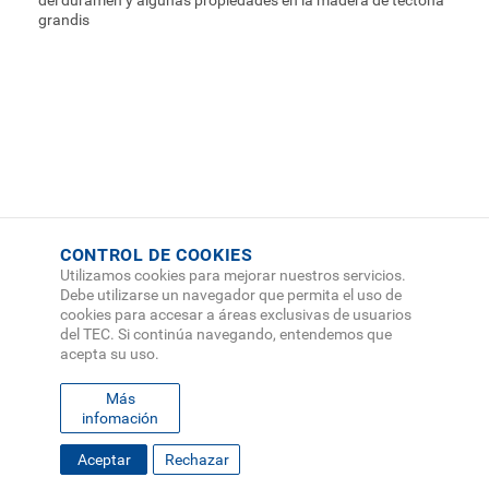
del duramen y algunas propiedades en la madera de tectona
grandis
CONTROL DE COOKIES
Utilizamos cookies para mejorar nuestros servicios.
Debe utilizarse un navegador que permita el uso de
cookies para accesar a áreas exclusivas de usuarios
del TEC. Si continúa navegando, entendemos que
acepta su uso.
Más
infomación
Aceptar
Rechazar