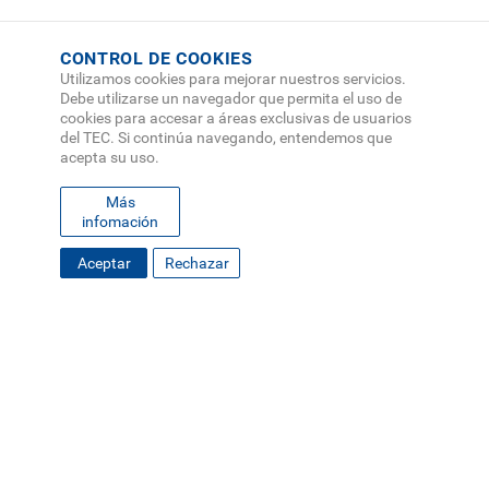
CONTROL DE COOKIES
Utilizamos cookies para mejorar nuestros servicios.
Debe utilizarse un navegador que permita el uso de
cookies para accesar a áreas exclusivas de usuarios
del TEC. Si continúa navegando, entendemos que
acepta su uso.
Más
infomación
FOOTER
Desplace hacia abajo
Aceptar
Rechazar
MAPA DEL SITIO
DIRECTORIO
SEDES
EMPLEO
MENU
CONTÁCTENOS
Políticas de Privacidad
|
Accesibilidad
|
Administrador
|
Soporte Web
Teléfono: (506) 2552-5333 /
Teléfono de emergencia
SOCIAL
MENU
© Tecnológico de Costa Rica, Costa Rica 2026