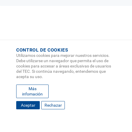
CONTROL DE COOKIES
Utilizamos cookies para mejorar nuestros servicios.
Debe utilizarse un navegador que permita el uso de
cookies para accesar a áreas exclusivas de usuarios
del TEC. Si continúa navegando, entendemos que
acepta su uso.
Más
infomación
FOOTER
Desplace hacia abajo
Aceptar
Rechazar
MAPA DEL SITIO
DIRECTORIO
SEDES
EMPLEO
MENU
CONTÁCTENOS
Políticas de Privacidad
|
Accesibilidad
|
Administrador
|
Soporte Web