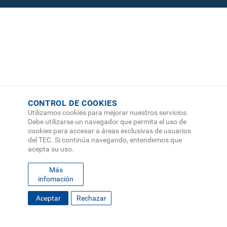
CONTROL DE COOKIES
Utilizamos cookies para mejorar nuestros servicios.
Debe utilizarse un navegador que permita el uso de
cookies para accesar a áreas exclusivas de usuarios
del TEC. Si continúa navegando, entendemos que
acepta su uso.
Más
infomación
FOOTER
Aceptar
Rechazar
MAPA DEL SITIO
DIRECTORIO
SEDES
EMPLEO
MENU
CONTÁCTENOS