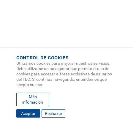
Ver publicación
CONTROL DE COOKIES
Utilizamos cookies para mejorar nuestros servicios.
Debe utilizarse un navegador que permita el uso de
cookies para accesar a áreas exclusivas de usuarios
del TEC. Si continúa navegando, entendemos que
acepta su uso.
Más
infomación
Aceptar
Rechazar
FOOTER
MAPA DEL SITIO
DIRECTORIO
SEDES
EMPLEO
MENU