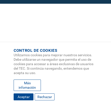
CONTROL DE COOKIES
Utilizamos cookies para mejorar nuestros servicios.
Debe utilizarse un navegador que permita el uso de
cookies para accesar a áreas exclusivas de usuarios
del TEC. Si continúa navegando, entendemos que
acepta su uso.
Más
infomación
FOOTER
Aceptar
Rechazar
MAPA DEL SITIO
DIRECTORIO
SEDES
EMPLEO
MENU
CONTÁCTENOS