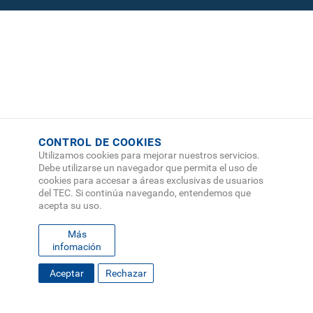
CONTROL DE COOKIES
Utilizamos cookies para mejorar nuestros servicios.
Debe utilizarse un navegador que permita el uso de
cookies para accesar a áreas exclusivas de usuarios
del TEC. Si continúa navegando, entendemos que
acepta su uso.
Más
infomación
FOOTER
Aceptar
Rechazar
MAPA DEL SITIO
DIRECTORIO
SEDES
EMPLEO
MENU
CONTÁCTENOS