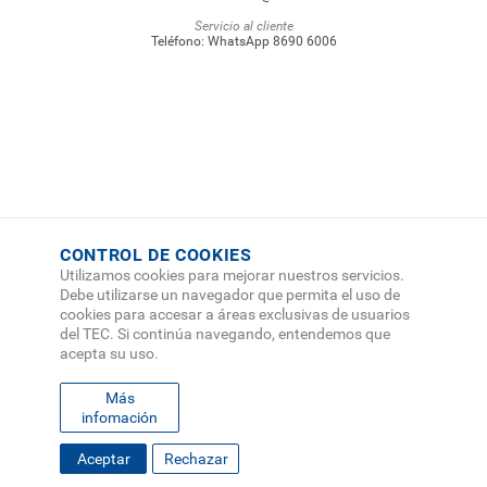
Servicio al cliente
Teléfono:
WhatsApp 8690 6006
CONTROL DE COOKIES
Utilizamos cookies para mejorar nuestros servicios.
Debe utilizarse un navegador que permita el uso de
cookies para accesar a áreas exclusivas de usuarios
del TEC. Si continúa navegando, entendemos que
acepta su uso.
Más
infomación
SOLICITA INFORMACIÓN
Aceptar
Rechazar
FOOTER
MAPA DEL SITIO
DIRECTORIO
SEDES
EMPLEO