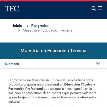
Inicio
Posgrados
Maestría en Educación Técnica
Maestría en Educación Técnica
Submenú
Presentación
El programa de Maestría en Educación Técnica tiene como
propósito preparar un
profesional en Educación Técnica y
Admisión
Formación Profesional
que aplique la investigación en la
solución de problemas; de tal manera que permita valorar el
aprendizaje, con fundamento en su formación profesional y
cultural.
Plan de estudios