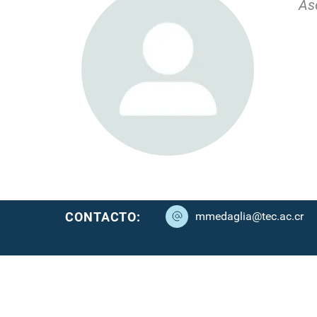
As
CONTACTO:
mmedaglia@tec.ac.cr