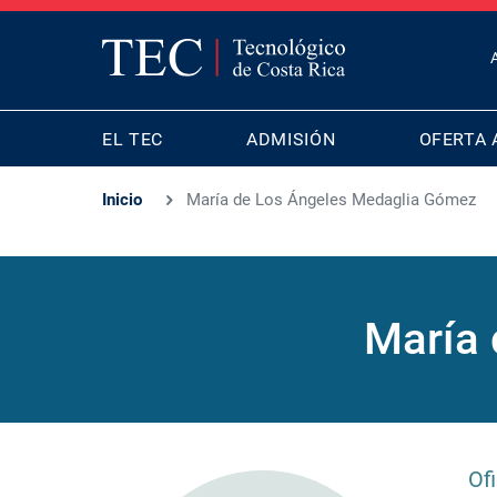
T
B
MAIN
M
EL TEC
ADMISIÓN
OFERTA 
NAVIGATION
Inicio
María de Los Ángeles Medaglia Gómez
María 
Of