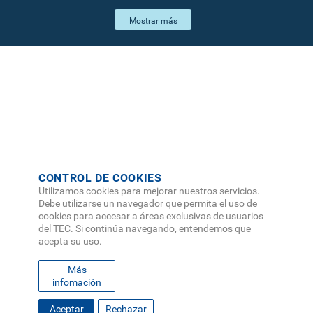
CONTROL DE COOKIES
Utilizamos cookies para mejorar nuestros servicios.
Debe utilizarse un navegador que permita el uso de
cookies para accesar a áreas exclusivas de usuarios
del TEC. Si continúa navegando, entendemos que
acepta su uso.
Más
infomación
FOOTER
Aceptar
Rechazar
MAPA DEL SITIO
DIRECTORIO
SEDES
EMPLEO