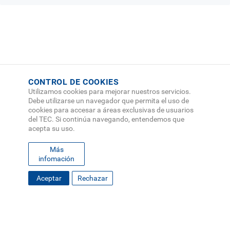
CONTROL DE COOKIES
Utilizamos cookies para mejorar nuestros servicios.
Debe utilizarse un navegador que permita el uso de
cookies para accesar a áreas exclusivas de usuarios
del TEC. Si continúa navegando, entendemos que
acepta su uso.
Más
infomación
FOOTER
Desplace hacia abajo
Aceptar
Rechazar
MAPA DEL SITIO
DIRECTORIO
SEDES
EMPLEO
MENU
CONTÁCTENOS
Políticas de Privacidad
|
Accesibilidad
|
Administrador
|
Soporte Web