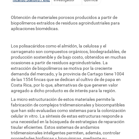
Ricardo Starbird Pérez
Investigador
Química
Obtención de materiales porosos producidos a partir de
biopolímeros extraídos de residuos agroindustriales para
aplicaciones biomédicas.
Los polisacáridos como el almidón, la celulosa y el
carragenato son compuestos orgánicos, biodegradables, de
producción sostenible y de bajo costo, obtenidos en muchas
ocasiones a partir de residuos agroindustriales. La
extracción de biopolímeros se motiva por la creciente
demanda del mercado, y la provincia de Cartago tiene 1004
de las 1554 fincas que se dedican al cultivo de de papa en
Costa Rica, por lo que, alternativas de que generen valor
agregado a dicho producto es de interés para la región.
La micro estructuración de estos materiales permite la
fabricación de complejos tridimensionales y biocompatibles
que han sido evaluadas como sistemas para la colonización
celular in vitro. La síntesis de estas estructuras responde a
una necesidad en la búsqueda de estrategias de reparación
tisular eficientes. Estos sistemas de andamios
tridimensionales inteligentes permiten, además, controlar
propiedades biofísicas y bioquímicas, mediante su