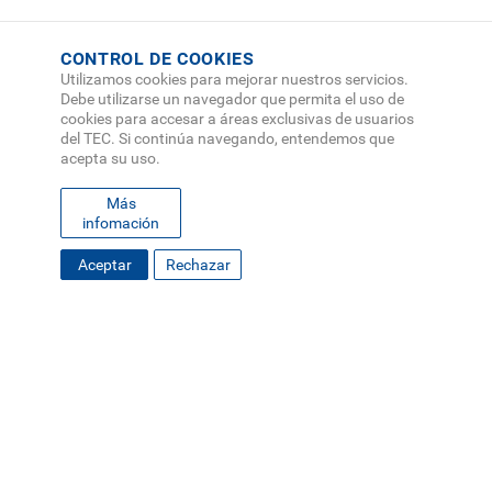
CONTROL DE COOKIES
Utilizamos cookies para mejorar nuestros servicios.
Debe utilizarse un navegador que permita el uso de
cookies para accesar a áreas exclusivas de usuarios
del TEC. Si continúa navegando, entendemos que
acepta su uso.
Más
infomación
Aceptar
Rechazar
FOOTER
MAPA DEL SITIO
DIRECTORIO
SEDES
EMPLEO
MENU
CONTÁCTENOS
Políticas de Privacidad
|
Accesibilidad
|
Administrador
|
Soporte Web
Teléfono: (506) 2552-5333 /
Teléfono de emergencia
SOCIAL