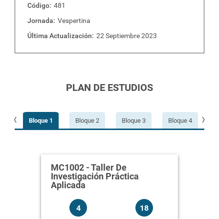
Código
481
Jornada
Vespertina
Última Actualización
22 Septiembre 2023
PLAN DE ESTUDIOS
e 9
Bloque 1
Bloque 2
Bloque 3
Bloque 4
B
ón
MC1
:
18
MC1002
-
Taller De
MC1
Investigación Práctica
oper
Aplicada
:
No
Corr
4
18