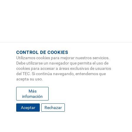
CONTROL DE COOKIES
Utilizamos cookies para mejorar nuestros servicios.
Debe utilizarse un navegador que permita el uso de
cookies para accesar a áreas exclusivas de usuarios
del TEC. Si continúa navegando, entendemos que
acepta su uso.
Más
infomación
FOOTER
Aceptar
Rechazar
MAPA DEL SITIO
DIRECTORIO
SEDES
EMPLEO
MENU
CONTÁCTENOS
Políticas de Privacidad
|
Accesibilidad
|
Administrador
|
Soporte Web