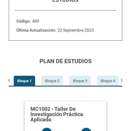
Plan de estudios
Código
480
Última Actualización
22 Septiembre 2023
PLAN DE ESTUDIOS
e 9
Bloque 1
Bloque 2
Bloque 3
Bloque 4
B
MC1
os
18
MC1002
-
Taller De
y
MC1
Investigación Práctica
oper
Aplicada
os
Corr