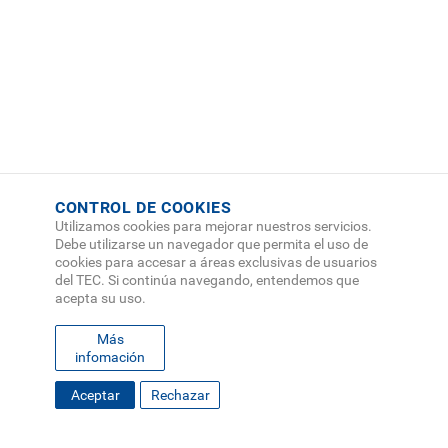
CONTROL DE COOKIES
Utilizamos cookies para mejorar nuestros servicios.
Debe utilizarse un navegador que permita el uso de
cookies para accesar a áreas exclusivas de usuarios
del TEC. Si continúa navegando, entendemos que
acepta su uso.
Más
infomación
Aceptar
Rechazar
FOOTER
MAPA DEL SITIO
DIRECTORIO
SEDES
EMPLEO