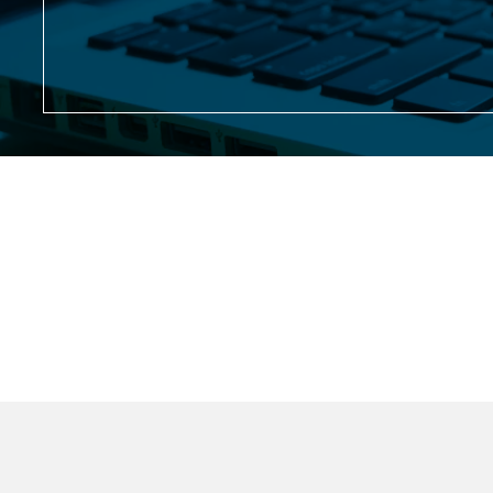
gradual de competencias com
orientación al resultado.
Realizar actividades del pr
Implementar acciones de con
de cambios que permitan el 
Realizar actividades del pro