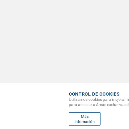
CONTROL DE COOKIES
Utilizamos cookies para mejorar n
para accesar a áreas exclusivas 
FO
Más
MAPA
infomación
ME