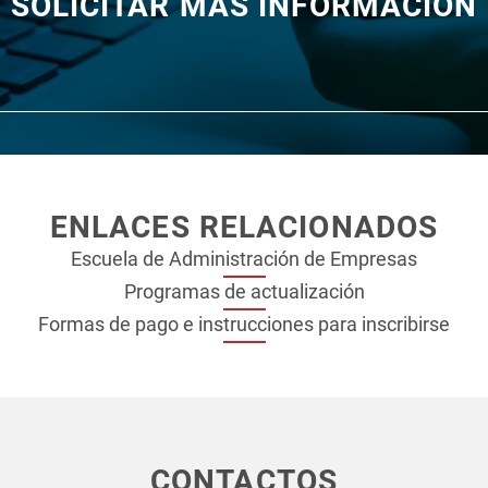
SOLICITAR MÁS INFORMACIÓN
o la administración del tiempo, negociación, comunicación, ges
oceso de gestión de los recursos, según requerimientos del proye
trol y seguimiento al progreso y desempeño de las actividades 
cumplimiento de los objetivos, según los requerimientos del pr
ceso de cierre de un proyecto, según requerimientos de este.
ENLACES RELACIONADOS
Escuela de Administración de Empresas
Programas de actualización
Formas de pago e instrucciones para inscribirse
CONTACTOS