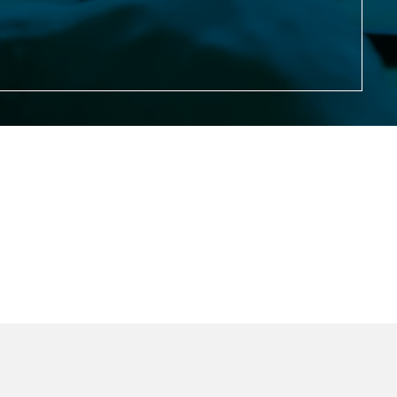
tión del conflicto y
cto.
planificadas, para el soporte
oyecto.