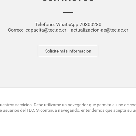
Teléfono:
WhatsApp 70300280
Correo:
capacita@tec.ac.cr
,
actualizacion-ae@tec.ac.cr
Solicite más información
uestros servicios. Debe utilizarse un navegador que permita el uso de co
de usuarios del TEC. Si continúa navegando, entendemos que acepta su u
OTER
 DEL SITIO
DIRECTORIO
SEDES
EMPLEO
CONTÁCT
NU