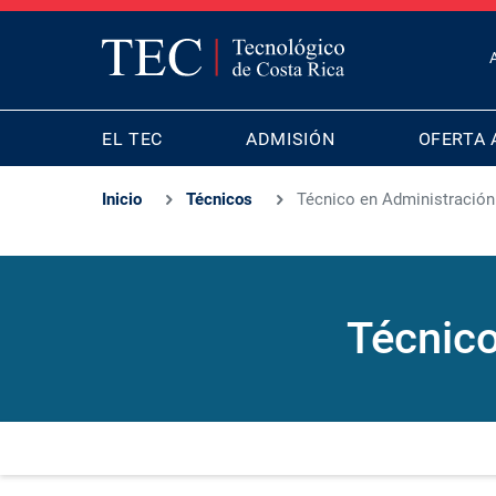
T
B
MAIN
M
EL TEC
ADMISIÓN
OFERTA 
NAVIGATION
Inicio
Técnicos
Técnico en Administración
Técnico