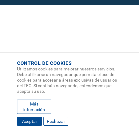
CONTROL DE COOKIES
Utilizamos cookies para mejorar nuestros servicios.
Debe utilizarse un navegador que permita el uso de
cookies para accesar a áreas exclusivas de usuarios
del TEC. Si continúa navegando, entendemos que
acepta su uso.
Más
infomación
FOOTER
Aceptar
Rechazar
MAPA DEL SITIO
DIRECTORIO
SEDES
EMPLEO
MENU
CONTÁCTENOS