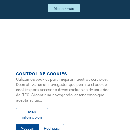
CONTROL DE COOKIES
Utilizamos cookies para mejorar nuestros servicios.
Debe utilizarse un navegador que permita el uso de
cookies para accesar a áreas exclusivas de usuarios
del TEC. Si continúa navegando, entendemos que
acepta su uso.
Más
infomación
FOOTER
Aceptar
Rechazar
MAPA DEL SITIO
DIRECTORIO
SEDES
EMPLEO