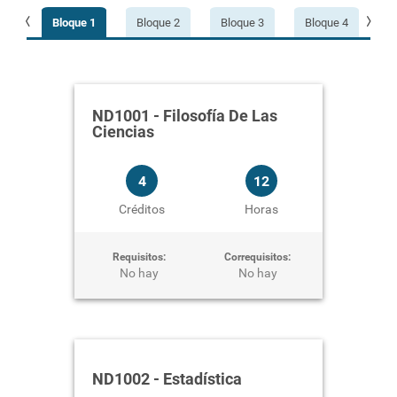
e 6
Bloque 1
Bloque 2
Bloque 3
Bloque 4
B
ND1
amb
Corr
ND1001
-
Filosofía De Las
ND1
Ciencias
Requ
ND1
4
12
Requ
Créditos
Horas
Requisitos:
Correquisitos:
No hay
No hay
ND1002
-
Estadística