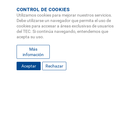
CONTROL DE COOKIES
Utilizamos cookies para mejorar nuestros servicios.
Debe utilizarse un navegador que permita el uso de
cookies para accesar a áreas exclusivas de usuarios
del TEC. Si continúa navegando, entendemos que
acepta su uso.
Más
infomación
SOLICITA INFORMACIÓN
Aceptar
Rechazar
FOOTER
MAPA DEL SITIO
DIRECTORIO
SEDES
EMPLEO
MENU
CONTÁCTENOS
Políticas de Privacidad
|
Accesibilidad
|
Administrador
|
Soporte Web
Teléfono: (506) 2552-5333 /
Teléfono de emergencia
SOCIAL
MENU
© Tecnológico de Costa Rica, Costa Rica 2026