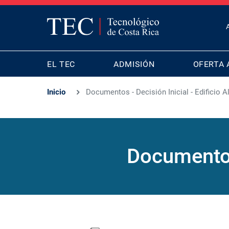
T
B
MAIN
M
EL TEC
ADMISIÓN
OFERTA 
NAVIGATION
Inicio
Documentos - Decisión Inicial - Edificio A
Documentos 