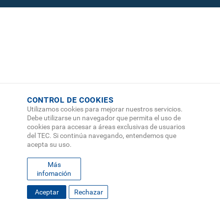
CONTROL DE COOKIES
Utilizamos cookies para mejorar nuestros servicios.
Debe utilizarse un navegador que permita el uso de
cookies para accesar a áreas exclusivas de usuarios
del TEC. Si continúa navegando, entendemos que
acepta su uso.
Más
infomación
FOOTER
Aceptar
Rechazar
MAPA DEL SITIO
DIRECTORIO
SEDES
EMPLEO
MENU
CONTÁCTENOS