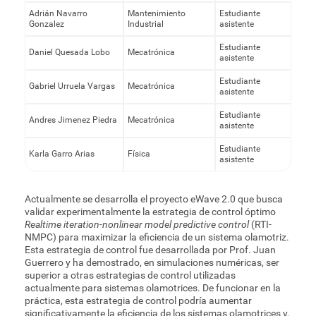
Adrián Navarro
Mantenimiento
Estudiante
Gonzalez
Industrial
asistente
Estudiante
Daniel Quesada Lobo
Mecatrónica
asistente
Estudiante
Gabriel Urruela Vargas
Mecatrónica
asistente
Estudiante
Andres Jimenez Piedra
Mecatrónica
asistente
Estudiante
Karla Garro Arias
Física
asistente
Actualmente se desarrolla el proyecto eWave 2.0 que busca
validar experimentalmente la estrategia de control óptimo
Realtime iteration-nonlinear model predictive control
(RTI-
NMPC) para maximizar la eficiencia de un sistema olamotriz.
Esta estrategia de control fue desarrollada por Prof. Juan
Guerrero y ha demostrado, en simulaciones numéricas, ser
superior a otras estrategias de control utilizadas
actualmente para sistemas olamotrices. De funcionar en la
práctica, esta estrategia de control podría aumentar
significativamente la eficiencia de los sistemas olamotrices y,