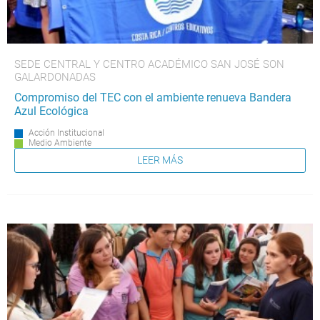
SEDE CENTRAL Y CENTRO ACADÉMICO SAN JOSÉ SON
GALARDONADAS
Compromiso del TEC con el ambiente renueva Bandera
Azul Ecológica
Acción Institucional
Medio Ambiente
LEER MÁS