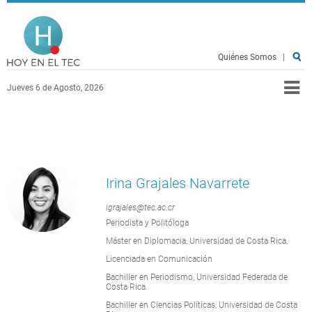
Pasar al contenido principal
Hoy en el TEC
Quiénes Somos
|
Jueves 6 de Agosto, 2026
Irina Grajales Navarrete
igrajales@tec.ac.cr
Periodista y Politóloga
Máster en Diplomacia, Universidad de Costa Rica.
Licenciada en Comunicación
Bachiller en Periodismo, Universidad Federada de
Costa Rica.
Bachiller en Ciencias Políticas, Universidad de Costa