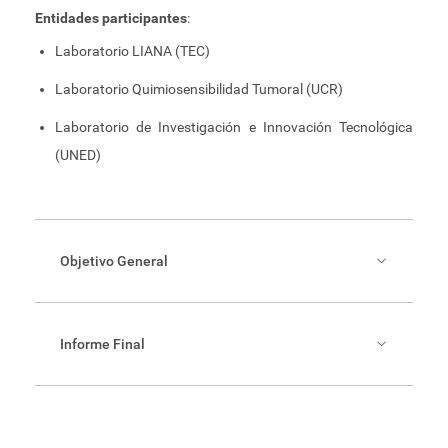
Entidades participantes
:
Laboratorio LIANA (TEC)
Laboratorio Quimiosensibilidad Tumoral (UCR)
Laboratorio de Investigación e Innovación Tecnológica
(UNED)
Objetivo General
Identificar a nivel computacional las redes de
regulación de miRNAs y lncRNAs involucrados en el
fenómeno de compensación de dosis génica en cáncer
Informe Final
aneuploide y evaluar su potencial como blanco
terapéutico mediante su inhibición en modelos
experimentales del panel NCI60.
https://www.conare.ac.cr/trabajos/investigacion/#1645217564971-
4c087481-afb6