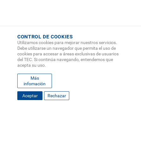
CONTROL DE COOKIES
Utilizamos cookies para mejorar nuestros servicios.
Debe utilizarse un navegador que permita el uso de
cookies para accesar a áreas exclusivas de usuarios
del TEC. Si continúa navegando, entendemos que
acepta su uso.
Más
infomación
Aceptar
Rechazar
FOOTER
MAPA DEL SITIO
DIRECTORIO
SEDES
EMPLEO
MENU
CONTÁCTENOS
Políticas de Privacidad
|
Accesibilidad
|
Administrador
|
Soporte Web
Teléfono: (506) 2552-5333 /
Teléfono de emergencia