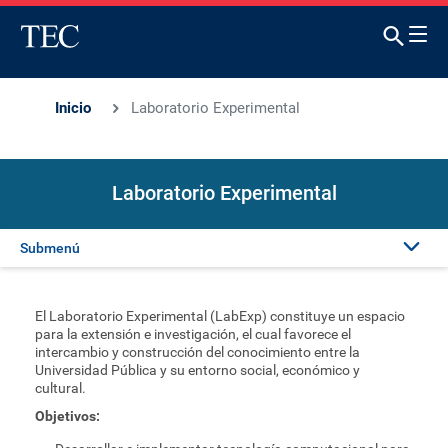
Inicio
Laboratorio Experimental
Laboratorio Experimental
Submenú
Presentación
El Laboratorio Experimental (LabExp) constituye un espacio
para la extensión e investigación, el cual favorece el
Proyectos
intercambio y construcción del conocimiento entre la
Universidad Pública y su entorno social, económico y
cultural.
Publicaciones
Objetivos: