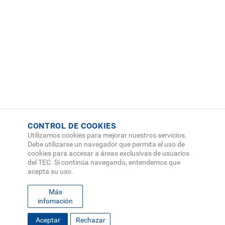
J. Gutiérrez Alfaro, D. Munguía Molina y I. Valverde Jiménez. "Free
Cartography Workshops for the comprehensive education of
engineering students: a methodological proposal for their
development and systematization". Revista IEEE-RITA.
Ver publicación
CONTROL DE COOKIES
Utilizamos cookies para mejorar nuestros servicios.
Debe utilizarse un navegador que permita el uso de
cookies para accesar a áreas exclusivas de usuarios
del TEC. Si continúa navegando, entendemos que
acepta su uso.
Más
infomación
FOOTER
Aceptar
Rechazar
MAPA DEL SITIO
DIRECTORIO
SEDES
EMPLEO