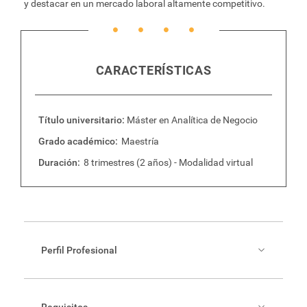
y destacar en un mercado laboral altamente competitivo.
CARACTERÍSTICAS
Título universitario
Máster en Analítica de Negocio
Grado académico
Maestría
Duración
8 trimestres (2 años) - Modalidad virtual
Perfil Profesional
El graduado será un profesional capaz de brindar
respuestas a problemas complejos de las
organizaciones mediante la extracción de