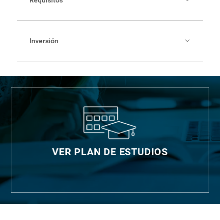
Requisitos
conocimiento a partir de los datos. Además, sabrá
comunicar el conocimiento extraído e incorporarlo a la
estrategia de la organización. En términos más
Bachillerato o Licenciatura en alguna carrera
específicos, el perfil de salida se caracteriza por las
relacionada con Ciencias Económicas, Ingeniería
siguientes habilidades y capacidades:
Industrial, otras Ingenierías o áreas afines al
Inversión
objeto de estudio, según criterio de la comisión
Convierte datos en decisiones estratégicas.
evaluadora.
Habilidades computacionales, cuantitativas y
Dominio instrumental del idioma inglés.
₡
61 000 por crédito +2% del IVA (En total son 60
analíticas, para generar modelos que permitan
Preferiblemente con experiencia de al menos un
créditos, 7 u 8 créditos por trimestre)
realizar predicciones y extraer conocimiento a
año en trabajos relacionados con Análisis de
partir de los datos.
Datos (no es requisito indispensable).
Dominará herramientas y métodos para analizar
₡
70 000 de matrícula (se paga una vez al año)
grandes volúmenes de información, crear
visualizaciones y reportes para la toma de
decisiones.
Resuelve problemas reales y diseña estrategias
tanto a nivel de empresa como de organización
pública.
Formula y lidera proyectos orientados a extraer
conocimiento a partir de la información.
VER PLAN DE ESTUDIOS