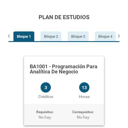
PLAN DE ESTUDIOS
e 8
Bloque 1
Bloque 2
Bloque 3
Bloque 4
B
4
BA2
Hor
BA2
BA1001
-
Programación Para
Créd
Analítica De Negocio
No 
3
13
Créditos
Horas
Requisitos:
Correquisitos:
No hay
No hay