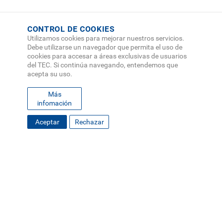
CONTROL DE COOKIES
Utilizamos cookies para mejorar nuestros servicios.
Debe utilizarse un navegador que permita el uso de
cookies para accesar a áreas exclusivas de usuarios
del TEC. Si continúa navegando, entendemos que
acepta su uso.
Más
infomación
Aceptar
Rechazar
FOOTER
MAPA DEL SITIO
DIRECTORIO
SEDES
EMPLEO
MENU
CONTÁCTENOS
Políticas de Privacidad
|
Accesibilidad
|
Administrador
|
Soporte Web
Teléfono: (506) 2552-5333 /
Teléfono de emergencia
SOCIAL
MENU