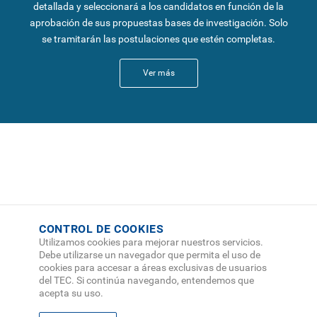
detallada y seleccionará a los candidatos en función de la
aprobación de sus propuestas bases de investigación. Solo
se tramitarán las postulaciones que estén completas.
Ver más
CONTROL DE COOKIES
Utilizamos cookies para mejorar nuestros servicios.
Debe utilizarse un navegador que permita el uso de
cookies para accesar a áreas exclusivas de usuarios
del TEC. Si continúa navegando, entendemos que
acepta su uso.