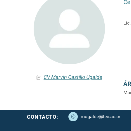
Ce
Lic
CV Marvin Castillo Ugalde
ÁR
Man
CONTACTO:
mugalde@tec.ac.cr