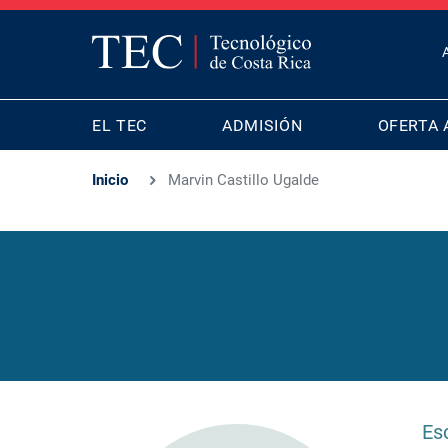
T
B
MAIN
M
EL TEC
ADMISIÓN
OFERTA 
NAVIGATION
Inicio
Marvin Castillo Ugalde
Es