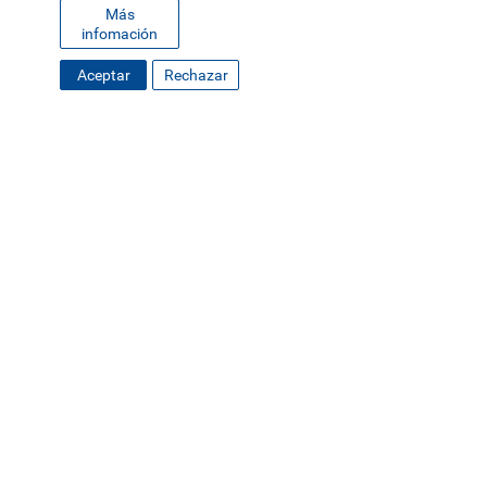
Más
en empresas de hospedaje que cuentan con el Certificado de
infomación
Sostenibilidad Turística, basado en las normas ISO9001:2015
e ISO14001:2015.
Aceptar
Rechazar
FOOTER
MAPA DEL SITIO
DIRECTORIO
SEDES
EMPLEO
MENU
CONTÁCTENOS
Políticas de Privacidad
|
Accesibilidad
|
Administrador
|
Soporte Web
Teléfono: (506) 2552-5333 /
Teléfono de emergencia
SOCIAL
MENU
© Tecnológico de Costa Rica, Costa Rica 2026