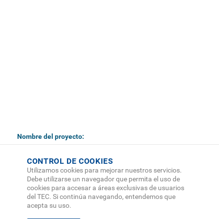
Nombre del proyecto:
Modelo para la evaluación de la competitividad en empresas
CONTROL DE COOKIES
de hospedaje de la Región Huetar Norte, que cuentan con el
certificado de sostenibilidad turística (CST), basado en la ISO
Utilizamos cookies para mejorar nuestros servicios.
9001:2015
Debe utilizarse un navegador que permita el uso de
cookies para accesar a áreas exclusivas de usuarios
del TEC. Si continúa navegando, entendemos que
Objetivo:
acepta su uso.
Proponer un modelo para la evaluación de la competitividad