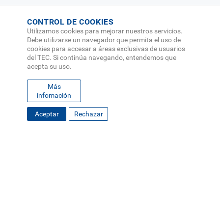
20 de Julio 2026
CONTROL DE COOKIES
TEC brinda tutorías de matemáticas a
Utilizamos cookies para mejorar nuestros servicios.
estudiantes de secundaria
Debe utilizarse un navegador que permita el uso de
cookies para accesar a áreas exclusivas de usuarios
Extensión
del TEC. Si continúa navegando, entendemos que
Proyección Universitaria
acepta su uso.
Más
infomación
Aceptar
Rechazar
24 de Junio 2026