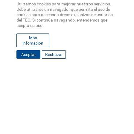
Utilizamos cookies para mejorar nuestros servicios.
Debe utilizarse un navegador que permita el uso de
cookies para accesar a áreas exclusivas de usuarios
del TEC. Si continúa navegando, entendemos que
acepta su uso.
Más
infomación
Aceptar
Rechazar
FOOTER
MAPA DEL SITIO
DIRECTORIO
SEDES
EMPLEO
MENU
CONTÁCTENOS
Políticas de Privacidad
|
Accesibilidad
|
Administrador
|
Soporte Web
Teléfono: (506) 2552-5333 /
Teléfono de emergencia
SOCIAL
MENU
© Tecnológico de Costa Rica, Costa Rica 2026