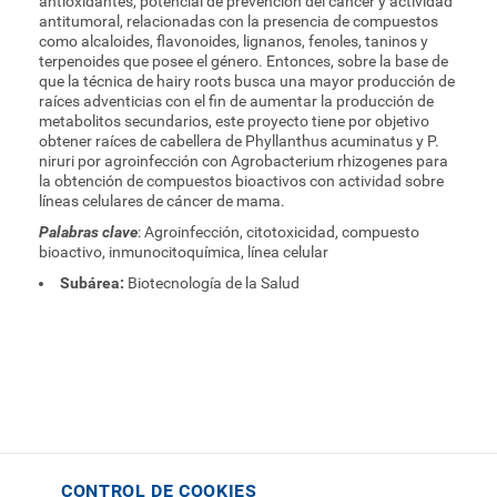
antioxidantes, potencial de prevención del cáncer y actividad
antitumoral, relacionadas con la presencia de compuestos
como alcaloides, flavonoides, lignanos, fenoles, taninos y
terpenoides que posee el género. Entonces, sobre la base de
que la técnica de hairy roots busca una mayor producción de
raíces adventicias con el fin de aumentar la producción de
metabolitos secundarios, este proyecto tiene por objetivo
obtener raíces de cabellera de Phyllanthus acuminatus y P.
niruri por agroinfección con Agrobacterium rhizogenes para
la obtención de compuestos bioactivos con actividad sobre
líneas celulares de cáncer de mama.
Palabras clave
: Agroinfección, citotoxicidad, compuesto
bioactivo, inmunocitoquímica, línea celular
Subárea:
Biotecnología de la Salud
CONTROL DE COOKIES