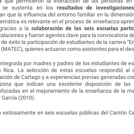
o
que permitieron la interacción de las personas en
o se sustenta en los
resultados de investigaciones
an que la influencia del entorno familiar en la dimensió
temática es relevante en el proceso de enseñanza-apren
 gracias a la
colaboración de las seis escuelas parti
nstalaciones y fueron agentes clave para la convocatoria 
 de éxito la participación de estudiantes de la carrera 
 (MATEC), quienes actuaron como asistentes para el desar
integrada por madres y padres de los estudiantes de es
 Rica. La selección de estas escuelas respondió al 
ación de Cartago y a experiencias previas generadas con
zona que indican una excelente disposición de las 
nfocadas en el mejoramiento de la enseñanza de la m
 García (2010).
ló exitosamente en seis escuelas públicas del Cantón C