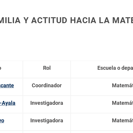
MILIA Y ACTITUD HACIA LA MA
o
Rol
Escuela o dep
scante
Coordinador
Matemát
-Ayala
Investigadora
Matemát
vo
Investigadora
Matemát