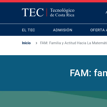
T
B
MAIN
M
EL TEC
ADMISIÓN
OFERTA 
NAVIGATION
Inicio
FAM: Familia y Actitud Hacia La Matemát
FAM: fam