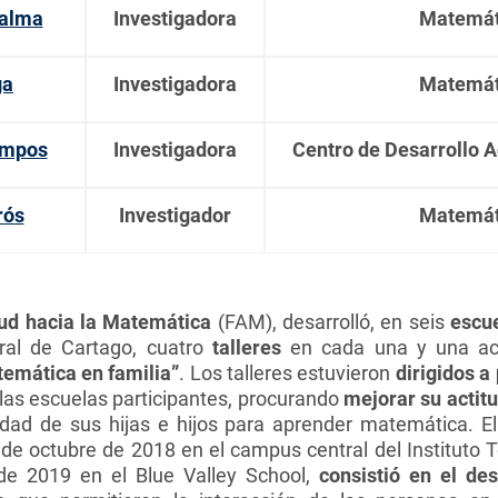
Palma
Investigadora
Matemát
ga
Investigadora
Matemát
ampos
Investigadora
Centro de Desarrollo 
rós
Investigador
Matemát
tud hacia la Matemática
(FAM), desarrolló, en seis
escu
al de Cartago, cuatro
talleres
en cada una y una act
temática en familia”
. Los talleres estuvieron
dirigidos a
 las escuelas participantes, procurando
mejorar su actit
idad de sus hijas e hijos para aprender matemática. E
7 de octubre de 2018 en el campus central del Instituto 
de 2019 en el Blue Valley School,
consistió en el de