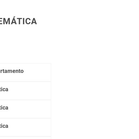
TEMÁTICA
artamento
ica
ica
ica