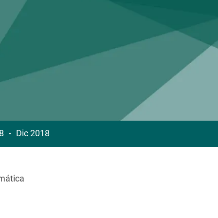
8
Dic 2018
mática