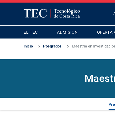
T
B
MAIN
M
EL TEC
ADMISIÓN
OFERTA 
NAVIGATION
Inicio
Posgrados
Maestría en Investigació
Maestr
Pre