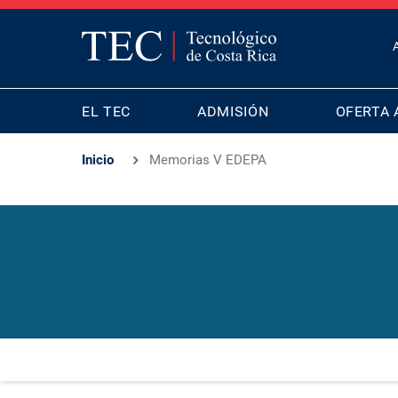
T
B
MAIN
M
EL TEC
ADMISIÓN
OFERTA 
NAVIGATION
Inicio
Memorias V EDEPA