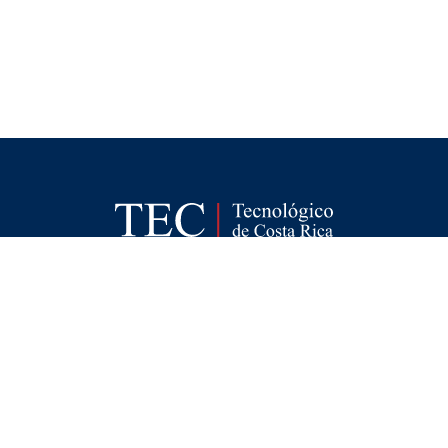
FOOTER
MAPA DEL SITIO
DIRECTORIO
SEDES
EMPLEO
MENU
CONTÁCTENOS
Políticas de Privacidad
|
Accesibilidad
|
Administrador
|
Soporte Web
Teléfono: (506) 2552-5333 /
Teléfono de emergencia
SOCIAL
MENU