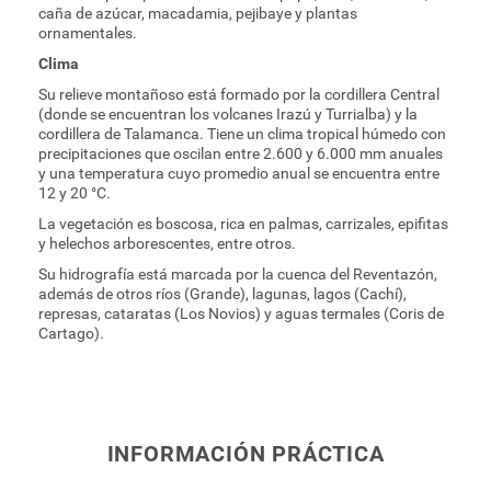
caña de azúcar, macadamia, pejibaye y plantas
ornamentales.
Clima
Su relieve montañoso está formado por la cordillera Central
(donde se encuentran los volcanes Irazú y Turrialba) y la
cordillera de Talamanca. Tiene un clima tropical húmedo con
precipitaciones que oscilan entre 2.600 y 6.000 mm anuales
y una temperatura cuyo promedio anual se encuentra entre
12 y 20 °C.
La vegetación es boscosa, rica en palmas, carrizales, epifitas
y helechos arborescentes, entre otros.
Su hidrografía está marcada por la cuenca del Reventazón,
además de otros ríos (Grande), lagunas, lagos (Cachí),
represas, cataratas (Los Novios) y aguas termales (Coris de
Cartago).
INFORMACIÓN PRÁCTICA