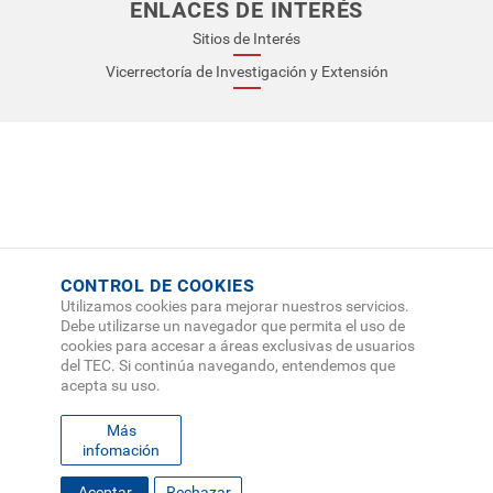
Entre Pinto y Valdemoro
ENLACES DE INTERÉS
Volcán Irazú
Sitios de Interés
La Hidalguía
Volcán Turrialba
Parque Nacional Tapantí
Vicerrectoría de Investigación y Extensión
Reserva Forestal Río Macho
La Marta Refugio de Vida Silvestre
Valle de Orosi
El Santuario nacional de la Virgen de los Ángeles
Ruinas de Ujarrás
Ruinas de Santiago Apóstol
CONTROL DE COOKIES
Utilizamos cookies para mejorar nuestros servicios.
Debe utilizarse un navegador que permita el uso de
cookies para accesar a áreas exclusivas de usuarios
del TEC. Si continúa navegando, entendemos que
acepta su uso.
Más
infomación
Aceptar
Rechazar