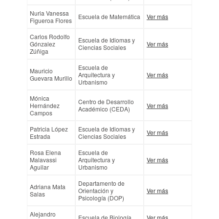
Nuria Vanessa
Escuela de Matemática
Ver más
Figueroa Flores
Carlos Rodolfo
Escuela de Idiomas y
Gónzalez
Ver más
Ciencias Sociales
Zúñiga
Escuela de
Mauricio
Arquitectura y
Ver más
Guevara Murillo
Urbanismo
Mónica
Centro de Desarrollo
Hernández
Ver más
Académico (CEDA)
Campos
Patricia López
Escuela de Idiomas y
Ver más
Estrada
Ciencias Sociales
Rosa Elena
Escuela de
Malavassi
Arquitectura y
Ver más
Aguilar
Urbanismo
Departamento de
Adriana Mata
Orientación y
Ver más
Salas
Psicología (DOP)
Alejandro
Escuela de Biología
Ver más