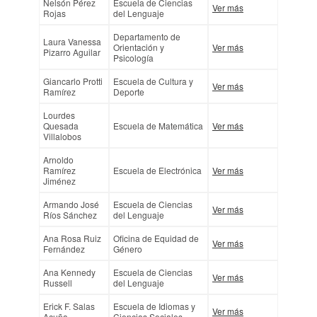
Nelsón Pérez
Escuela de Ciencias
Ver más
Rojas
del Lenguaje
Departamento de
Laura Vanessa
Orientación y
Ver más
Pizarro Aguilar
Psicología
Giancarlo Protti
Escuela de Cultura y
Ver más
Ramírez
Deporte
Lourdes
Quesada
Escuela de Matemática
Ver más
Villalobos
Arnoldo
Ramírez
Escuela de Electrónica
Ver más
Jiménez
Armando José
Escuela de Ciencias
Ver más
Ríos Sánchez
del Lenguaje
Ana Rosa Ruiz
Oficina de Equidad de
Ver más
Fernández
Género
Ana Kennedy
Escuela de Ciencias
Ver más
Russell
del Lenguaje
Erick F. Salas
Escuela de Idiomas y
Ver más
Acuña
Ciencias Sociales