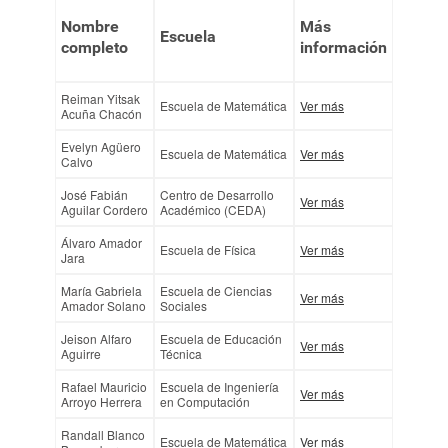
Nombre
Más
Escuela
completo
información
Reiman Yitsak
Escuela de Matemática
Ver más
Acuña Chacón
Evelyn Agüero
Escuela de Matemática
Ver más
Calvo
José Fabián
Centro de Desarrollo
Ver más
Aguilar Cordero
Académico (CEDA)
Álvaro Amador
Escuela de Física
Ver más
Jara
María Gabriela
Escuela de Ciencias
Ver más
Amador Solano
Sociales
Jeison Alfaro
Escuela de Educación
Ver más
Aguirre
Técnica
Rafael Mauricio
Escuela de Ingeniería
Ver más
Arroyo Herrera
en Computación
Randall Blanco
Escuela de Matemática
Ver más