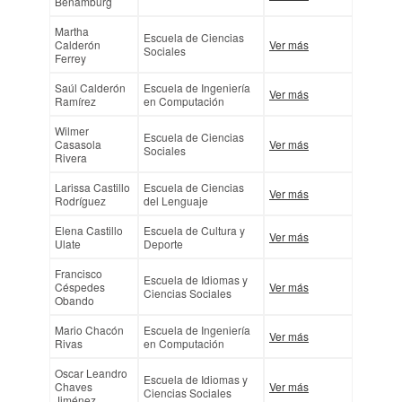
Benamburg
Martha
Escuela de Ciencias
Calderón
Ver más
Sociales
Ferrey
Saúl Calderón
Escuela de Ingeniería
Ver más
Ramírez
en Computación
Wilmer
Escuela de Ciencias
Casasola
Ver más
Sociales
Rivera
Larissa Castillo
Escuela de Ciencias
Ver más
Rodríguez
del Lenguaje
Elena Castillo
Escuela de Cultura y
Ver más
Ulate
Deporte
Francisco
Escuela de Idiomas y
Céspedes
Ver más
Ciencias Sociales
Obando
Mario Chacón
Escuela de Ingeniería
Ver más
Rivas
en Computación
Oscar Leandro
Escuela de Idiomas y
Chaves
Ver más
Ciencias Sociales
Jiménez