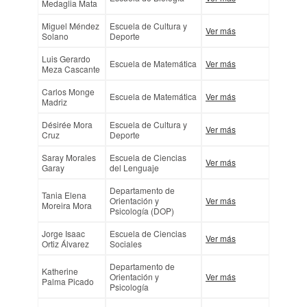
Medaglia Mata
Miguel Méndez
Escuela de Cultura y
Ver más
Solano
Deporte
Luis Gerardo
Escuela de Matemática
Ver más
Meza Cascante
Carlos Monge
Escuela de Matemática
Ver más
Madriz
Désirée Mora
Escuela de Cultura y
Ver más
Cruz
Deporte
Saray Morales
Escuela de Ciencias
Ver más
Garay
del Lenguaje
Departamento de
Tania Elena
Orientación y
Ver más
Moreira Mora
Psicología (DOP)
Jorge Isaac
Escuela de Ciencias
Ver más
Ortiz Álvarez
Sociales
Departamento de
Katherine
Orientación y
Ver más
Palma Picado
Psicología