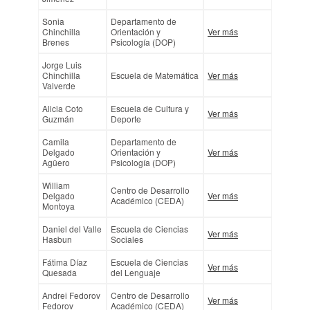
Sonia
Departamento de
Chinchilla
Orientación y
Ver más
Brenes
Psicología (DOP)
Jorge Luis
Chinchilla
Escuela de Matemática
Ver más
Valverde
Alicia Coto
Escuela de Cultura y
Ver más
Guzmán
Deporte
Camila
Departamento de
Delgado
Orientación y
Ver más
Agüero
Psicología (DOP)
William
Centro de Desarrollo
Delgado
Ver más
Académico (CEDA)
Montoya
Daniel del Valle
Escuela de Ciencias
Ver más
Hasbun
Sociales
Fátima Díaz
Escuela de Ciencias
Ver más
Quesada
del Lenguaje
Andrei Fedorov
Centro de Desarrollo
Ver más
Fedorov
Académico (CEDA)