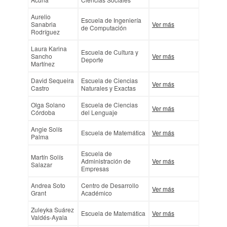
Aurelio
Escuela de Ingeniería
Sanabria
Ver más
de Computación
Rodríguez
Laura Karina
Escuela de Cultura y
Sancho
Ver más
Deporte
Martínez
David Sequeira
Escuela de Ciencias
Ver más
Castro
Naturales y Exactas
Olga Solano
Escuela de Ciencias
Ver más
Córdoba
del Lenguaje
Angie Solís
Escuela de Matemática
Ver más
Palma
Escuela de
Martín Solís
Administración de
Ver más
Salazar
Empresas
Andrea Soto
Centro de Desarrollo
Ver más
Grant
Académico
Zuleyka Suárez
Escuela de Matemática
Ver más
Valdés-Ayala